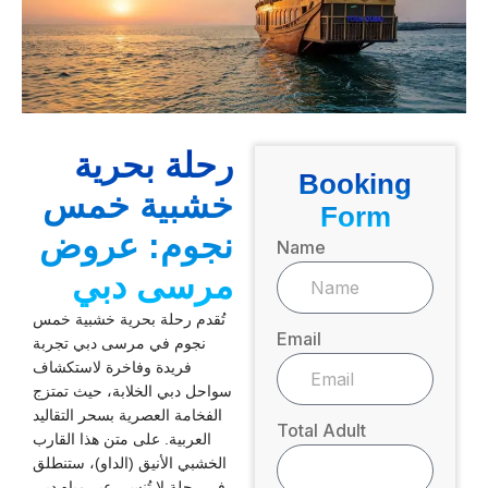
رحلة بحرية
Booking
خشبية خمس
Form
نجوم: عروض
Name
مرسى دبي
تُقدم رحلة بحرية خشبية خمس
Email
نجوم في مرسى دبي تجربة
فريدة وفاخرة لاستكشاف
سواحل دبي الخلابة، حيث تمتزج
الفخامة العصرية بسحر التقاليد
Total Adult
العربية. على متن هذا القارب
الخشبي الأنيق (الداو)، ستنطلق
في رحلة لا تُنسى عبر مياه دبي