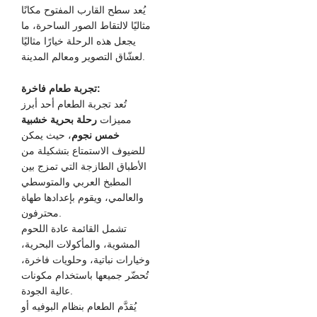
يُعد سطح القارب المفتوح مكانًا
مثاليًا لالتقاط الصور الساحرة، ما
يجعل هذه الرحلة خيارًا مثاليًا
لعشّاق التصوير ومعالم المدينة.
تجربة طعام فاخرة:
تُعد تجربة الطعام أحد أبرز
مميزات
رحلة بحرية خشبية
خمس نجوم
، حيث يمكن
للضيوف الاستمتاع بتشكيلة من
الأطباق الطازجة التي تمزج بين
المطبخ العربي والمتوسطي
والعالمي، ويقوم بإعدادها طهاة
محترفون.
تشمل القائمة عادة اللحوم
المشوية، والمأكولات البحرية،
وخيارات نباتية، وحلويات فاخرة،
تُحضّر جميعها باستخدام مكونات
عالية الجودة.
يُقدَّم الطعام بنظام البوفيه أو