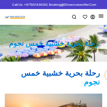
Call Us: +971551439292
Booking@dhowcruiseoffer.com
رحلة بحرية خشبية خمس نجوم
رحلة بحرية خشبية خمس
نجوم