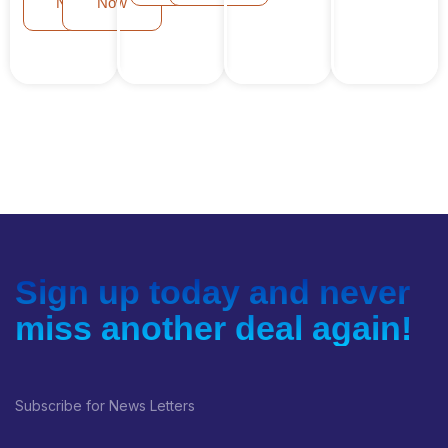
Now
Now
Sign up today and never
miss another deal again!
Subscribe for News Letters