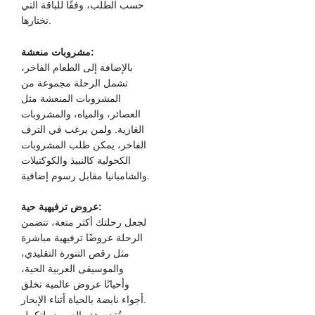
حسب الطلب، وفقًا للباقة التي
تختارها.
مشروبات منعشة:
بالإضافة إلى الطعام الفاخر،
تشمل الرحلة مجموعة من
المشروبات المنعشة مثل
العصائر، والمياه، والمشروبات
الغازية. ولمن يرغب في الترف
الفاخر، يمكن طلب المشروبات
الكحولية كالنبيذ والكوكتيلات
والشامبانيا مقابل رسوم إضافية.
عروض ترفيهية حية:
لجعل رحلتك أكثر متعة، تتضمن
الرحلة عروضًا ترفيهية مباشرة
مثل رقص التنورة التقليدي،
والموسيقى العربية الحية،
وأحيانًا عروض عالمية تخلق
أجواء نابضة بالحياة أثناء الإبحار.