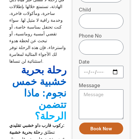
الهادئة، تستمتع خلالها بإطلالات
Child
ساحرة، ومأكولات فاخرة،
وخدمة راقية لا مثيل لها. سواء
كنت تحتفل بمناسبة خاصة، أو
تقضي أمسية رومانسية، أو
Phone No
تبحث عن لحظة هدوء
واسترخاء، فإن هذه الرحلة توفر
لك الأجواء المثالية لمغامرة
Date
استثنائية لن تنساها.
رحلة بحرية
خشبية خمس
Message
نجوم: ماذا
تتضمن
الرحلة؟
ركوب قارب داو خشبي تقليدي:
Book Now
تنطلق
رحلة بحرية خشبية
خمس نجوم
على متن قارب داو