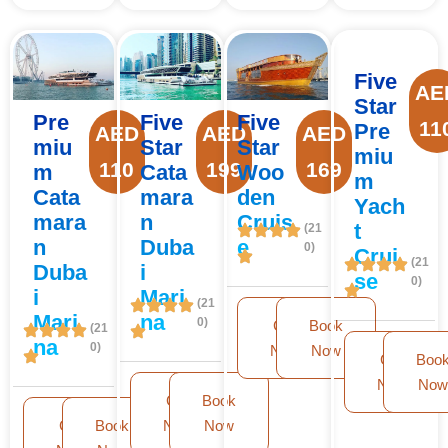
Five
AE
Star
Pre
Five
Five
11
Pre
AED
AED
AED
miu
Star
Star
miu
110
199
169
m
Cata
Woo
m
Cata
mara
den
Yach
mara
n
Cruis
t
(21
n
Duba
e
0)
Crui
(21
Duba
i
se
0)
i
Mari
(21
Mari
na
0)
Call
Book
(21
na
0)
Now
Now
Call
Boo
Now
No
Call
Book
Call
Book
Now
Now